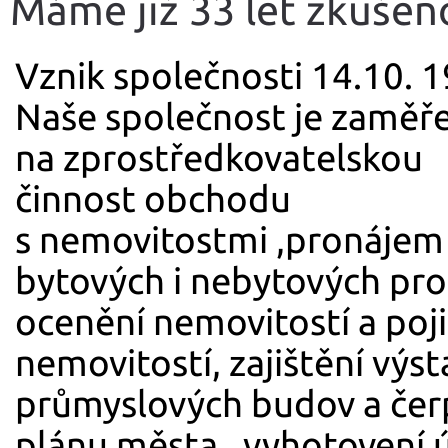
Máme již 33 let zkušen
Vznik společnosti 14.10. 
Naše společnost je zaměř
na zprostředkova­telskou
činnost obchodu
s nemovitostmi ,pronájem
bytových i nebytových pro
ocenění nemovitostí a poji
nemovitostí, zajištění výs
průmyslových budov a čerp
plánu města , vyhotovení 