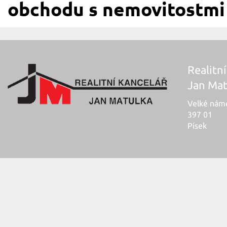
obchodu s nemovitostmi 
Realitní
Jan Mat
Velké námě
397 01
Písek