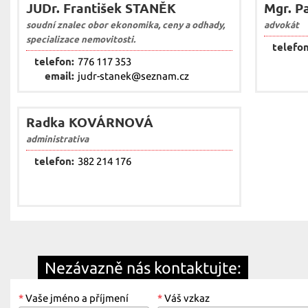
JUDr. František STANĚK
Mgr. P
soudní znalec obor ekonomika, ceny a odhady,
advokát
specializace nemovitosti.
telefon
telefon:
776 117 353
email:
judr-stanek@seznam.cz
Radka KOVÁRNOVÁ
administrativa
telefon:
382 214 176
Nezávazně nás kontaktujte:
*
Vaše jméno a příjmení
*
Váš vzkaz