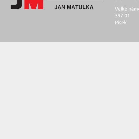
Velké námě
397 01
Písek