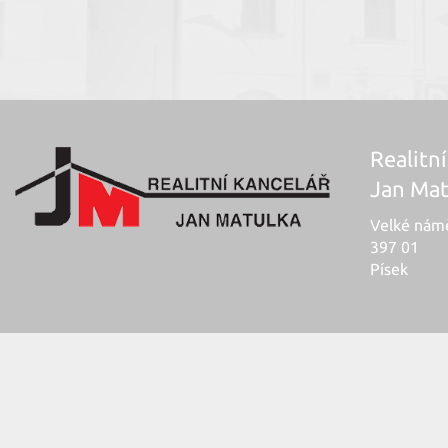
Realitní
Jan Mat
Velké námě
397 01
Písek