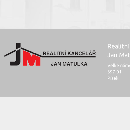
Realitní
Jan Mat
Velké námě
397 01
Písek